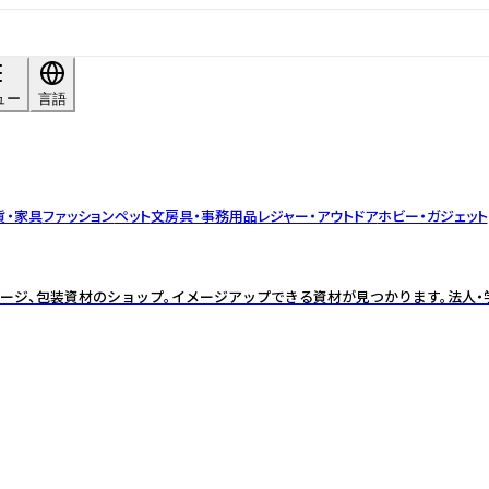
ュー
言語
貨・家具
ファッション
ペット
文房具・事務用品
レジャー・アウトドア
ホビー・ガジェット
ージ、包装資材のショップ。イメージアップできる資材が見つかります。法人