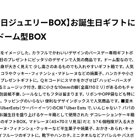
生日ジュエリーBOX】お誕生日ギフトに
ドーム型BOX
をイメージした、 カラフルでかわいいデザインのバースデー専用ギフトボ
生日のプレゼントにピッタリのデザインで人気の商品です。 ドーム型なので、
身が大きく見えて 少し高さのあるものでも入れやすいギフト箱です。 人気
コラやクッキー・フィナンシェ・マドレーヌなどの焼菓子、 ハンカチや小さ
プレゼントギフトに。 ＱＲコードにスマホをかざせば「ハッピーバースデ
るミュージック付き。 底に小さな10mmの脚（全高110ミリ）があるのもチャ
 包装紙不要、シールなしでもフタは留まります。 リボンやOPP袋なども特に
。 ラッピングのいらない 便利なデザインボックスで人気商品です。 ■夏木
berEats（ウーバーイーツ）のCM 「Uber Eats で、いんじゃない？ パパの
 お誕生日を盛り上げるケーキ箱として使用された デコレーションケーキ箱
のギフトBOX。 マドレーヌ（45×70ミリ見当）だと ５?６個程度が入る大き
レーヌ・フィナンシェ・クッキーなど半生菓子や焼菓子、 おかき・あられ・キャ
イフルーツのギフトに。 靴下やハンカチ、ミニタオルなどアパレルや バスボ