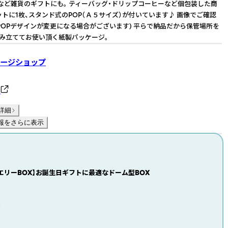
など雑貨のギフトにも。 ティーバッグ・ドリップコーヒーなど個包装した商
ロットに1枚、スタンド式のPOP（Ａ５サイズ）が付いています♪ 画像でご確認
POPデザインが変更になる場合がございます) 平らで納品だから保管場所を
組み立ててお使い頂く紙製パッケージ。
ージショップ
ト
詳細
報をさらに表示
エリーBOX】お誕生日ギフトに最適なドーム型BOX