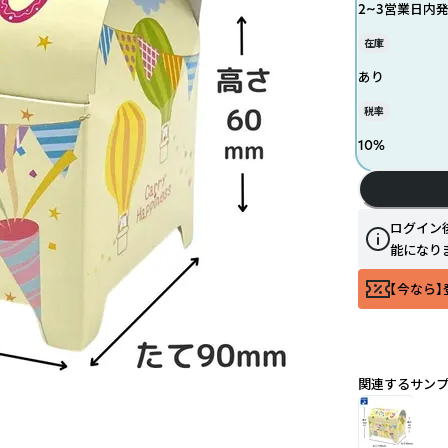
2~3営業日内
在庫
あり
税率
10
%
ログイン
能になり
【今なら】
関連するサン