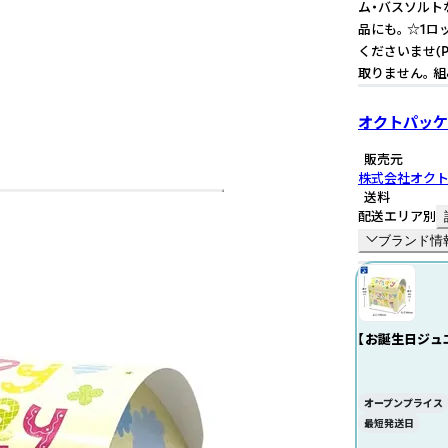
ム・バスソルト
品にも。 ☆1
くださいませ(
取りません。 
オクトパッケ
販売元
株式会社オク
送料
配送エリア別
ブランド情
【お誕生日ジュ
オープンプライス
最短発送日