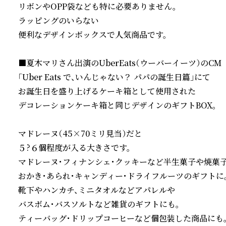
リボンやOPP袋なども特に必要ありません。

ラッピングのいらない

便利なデザインボックスで人気商品です。

■夏木マリさん出演のUberEats（ウーバーイーツ）のCM

「Uber Eats で、いんじゃない？ パパの誕生日篇」にて

お誕生日を盛り上げるケーキ箱として使用された

デコレーションケーキ箱と同じデザインのギフトBOX。

マドレーヌ（45×70ミリ見当）だと

５?６個程度が入る大きさです。

マドレーヌ・フィナンシェ・クッキーなど半生菓子や焼菓子、
おかき・あられ・キャンディー・ドライフルーツのギフトに。
靴下やハンカチ、ミニタオルなどアパレルや

バスボム・バスソルトなど雑貨のギフトにも。

ティーバッグ・ドリップコーヒーなど個包装した商品にも。