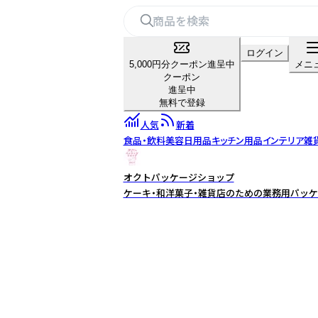
ログイン
5,000円分クーポン進呈中
メニ
クーポン
進呈中
無料で登録
人気
新着
食品・飲料
美容
日用品
キッチン用品
インテリア雑
オクトパッケージショップ
ケーキ・和洋菓子・雑貨店のための業務用パッケ