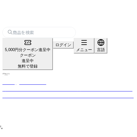
ログイン
5,000円分クーポン進呈中
メニュー
言語
クーポン
進呈中
無料で登録
shesay‗インテリア雑貨‗
暮らしを豊かにする“気づき”をカタチに。 長く使える上質な素材と日常に
寄り添うデザインを、オリジナルで展開するライフスタイルブランドです。
。