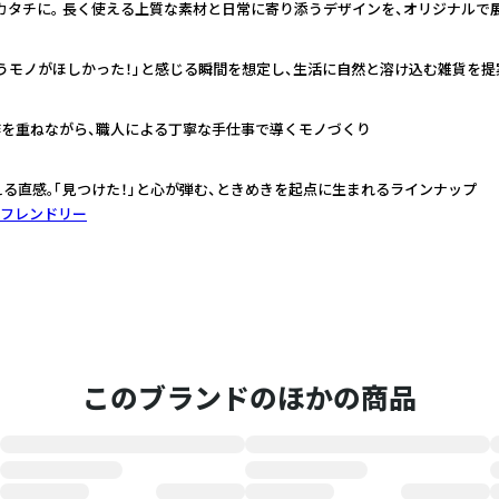
カタチに。 長く使える上質な素材と日常に寄り添うデザインを、オリジナルで
うモノがほしかった！」と感じる瞬間を想定し、生活に自然と溶け込む雑貨を提
作を重ねながら、職人による丁寧な手仕事で導くモノづくり
える直感。「見つけた！」と心が弾む、ときめきを起点に生まれるラインナップ
フレンドリー
このブランドのほかの商品