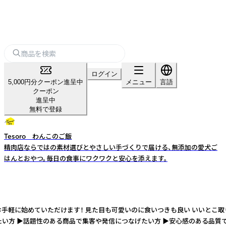
ログイン
5,000円分クーポン進呈中
メニュー
言語
クーポン
進呈中
無料で登録
Tesoro わんこのご飯
精肉店ならではの素材選びとやさしい手づくりで届ける、無添加の愛犬ご
はんとおやつ。毎日の食事にワクワクと安心を添えます。
体お手軽に始めていただけます！ 見た目も可愛いのに食いつきも良い いいとこ
たい方 ▶︎話題性のある商品で集客や発信につなげたい方 ▶︎安心感のある品質