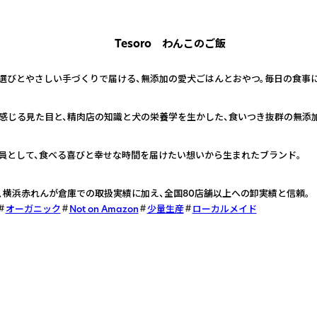
で約50秒温めるだけ。注文後すぐに対応しやすく、ロスが出に
Tesoro わんこのご飯
横浜赤レンガ倉庫での大型イベントでも採用・完売実績があり、多
選びとやさしい手づくりで届ける、無添加の愛犬ごはんとおやつ。毎日の食事
と感じる見た目と、精肉店の知識と犬の栄養学を生かした、食いつき抜群の無添
員として、食べる喜びと幸せな時間を届けたい想いから生まれたブランド。
YA、横浜赤れんが倉庫での取扱実績に加え、全国80店舗以上への卸実績と信頼。
オーガニック
Not on Amazon
少量生産
ローカルメイド