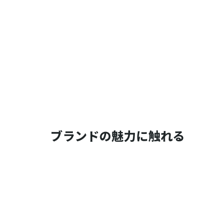
ブランドの魅力に触れる
い物 女子会 ティータイム ランキング お取り寄せ 通販 サプリ