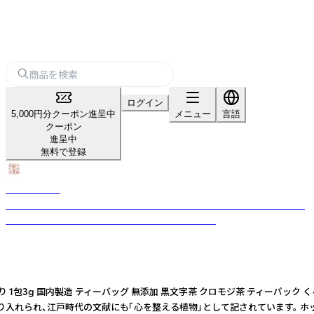
ログイン
5,000円分クーポン進呈中
メニュー
言語
クーポン
進呈中
無料で登録
野草日々本舗
日本の野草の恵みを日常へ届ける国産野草茶ブランド。 100%国産原料・
無添加・ノンカフェインにこだわった健康茶を展開。
り 1包3g 国内製造 ティーバッグ 無添加 黒文字茶 クロモジ茶 ティーパック
り入れられ、江戸時代の文献にも「心を整える植物」として記されています。 ホ