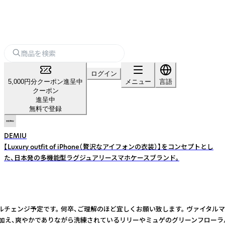
ログイン
5,000円分クーポン進呈中
メニュー
言語
クーポン
進呈中
無料で登録
DEMIU
【Luxury outfit of iPhone（贅沢なアイフォンの衣装）】をコンセプトとし
た、日本発の多機能型ラグジュアリースマホケースブランド。
ますが順次モデルチェンジ予定です。 何卒、ご理解のほど宜しくお願い致します。
やかでありながら洗練されているリリーやミュゲのグリーンフローラルが香り、ラス