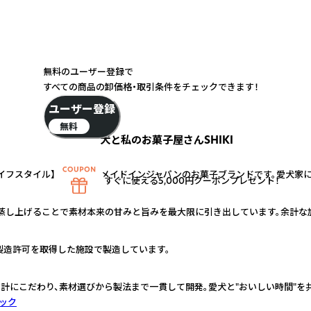
無料のユーザー登録で
すべての商品の卸価格・取引条件をチェックできます！
ユーザー登録
無料
犬と私のお菓子屋さんSHIKI
イフスタイル】を提案するメイドインジャパンのお菓子ブランドです。愛犬家
すぐに使える5,000円クーポンプレゼント！
蒸し上げることで素材本来の甘みと旨みを最大限に引き出しています。余計な
製造許可を取得した施設で製造しています。
計にこだわり、素材選びから製法まで一貫して開発。愛犬と"おいしい時間"を
ック