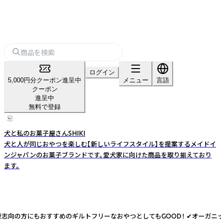
ログイン
5,000円分クーポン進呈中
メニュー
言語
クーポン
進呈中
無料で登録
犬と私のお菓子屋さんSHIKI
犬と人が同じおやつを楽しむ【新しいライフスタイル】を提案するメイドイ
ンジャパンのお菓子ブランドです。愛犬家に向けた商品を取り揃えており
ます。
ルトフリーなおやつとしてもGOOD！ ✔︎オーガニックバナナ使用 ✔︎無添加 ✔︎