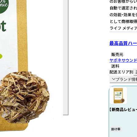
のお客様からいた
自動で選定され
の効能・効果を
として商標取得
ライフ メディ
最高品質ハー
販売元
ヤポネサウン
送料
配送エリア別
ブランド情
【新商品レビュ
Nettle Roo
フラボノイド 
鉄 ミネラル 
掛け率