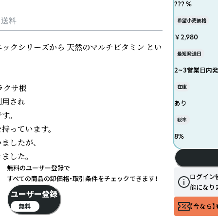
??? %
・送料
希望小売価格
￥2,980
ニックシリーズから 天然のマルチビタミン とい
最短発送日
2~3営業日内
イラクサ根 

在庫
用され

あり
。

税率
持っています。

8
%
したが、

した。

無料のユーザー登録で
ログイン
すべての商品の卸価格・取引条件をチェックできます！
能になり
ユーザー登録
無料
【今なら】