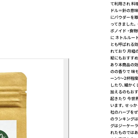
て利用され 料
ドル＝針の意味
にパウダーを取
ってきました。 
ボノイド ・食
に ネトルルー
とも呼ばれる効
れており 月経
給にもおすすめ
あり本商品の
のの香りで 味
ーン1〜2杯程
したり、細かく
加えるのもおす
起きたり 今世
います。 せっ
社のハーブをぜ
のランキングは
グはジーケーラ
れたものではあ