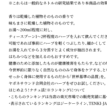
※これらは一般的なネトルの研究結果であり本商品の効果
香りは乾燥した植物そのものの香りで

味もまさに乾燥した植物そのものです。

お湯〜200ml程度に対し、

ティースプーン1〜2杯程度のハーブを入れて飲んでください
可能であれば事前にハーブを軽くつぶしたり、細かくして

お湯を入れてから３分蒸すとよく成分が抽出されます。

はちみつなどを加えるのもおすすめです。

健康のためと添加したものが健康被害をもたらす、などの
今世界的に限りなく自然なもののみで身体をケアする、とい
せっかく身体に使用するものだから「世界基準の品質」を。

ヤポネサウンド合同会社のハーブをぜひお試しください。

はじめよう！ナチュ活！※ランキングについて

・こちらのランキングは当店の楽天市場での販売実績に基づ
・表示されているランキングはジーケーライン、TENKI-