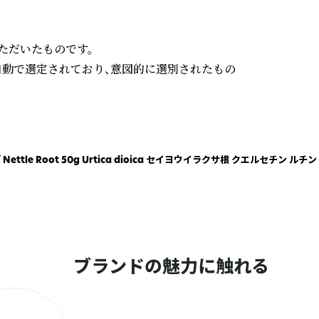
だいたものです。

より自動で選定されており、意図的に選別されたもの
りません。

取得。ご不明な点は ヤポネサウンド合同会社 ま
ねっこ では詳細な商品情報や最新情報をご確認い
ttle Root 50g Urtica dioica セイヨウイラクサ根 クエルセチン
ブランドの魅力に触れる