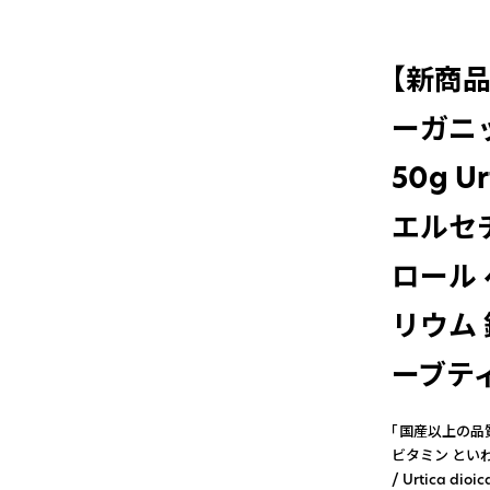
【新商
ーガニック
50g U
エルセ
ロール 
リウム 
ーブテ
「国産以上の品
ビタミン といわれる
/ Urtica