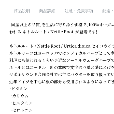
商品説明
商品詳細
注意・免責事項
配送
「国産以上の品質」を生活に寄り添う価格で、100%オーガ
われる ネトルルート / Nettle Root  が登場です！

ネトルルート / Nettle Root / Urtica dioica セイヨウ
ネトルリーフはヨーロッパではメディカルハーブとして利
料理にも使われるくらい身近なアーユルヴェーダハーブです
ネトルとはニードル＝針の意味で文字通り葉と茎にとげを
ヤポネサウンド合同会社では主にパウダーを取り扱っていま
近年ドイツを中心に根の部分も使用されるようになってきま
・ビタミン

 ・カリウム

 ・ヒスタミン

 ・セロトニン
