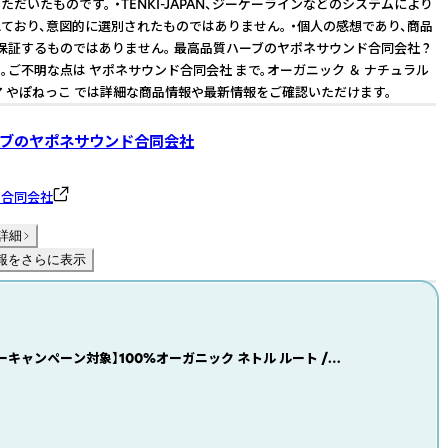
だいたものです。 ・TENKI-JAPAN、ジーケーラインなどのシステムにより
ており、意図的に選別されたものではありません。 ・個人の感想であり、商品
保証するものではありません。 最高品質ハーブのヤポネサウンド合同会社 ?
。ご不明な点は ヤポネサウンド合同会社 まで。オーガニック ＆ ナチュラル
ア やぽねっこ では詳細な商品情報や最新情報をご確認いただけます。
ブのヤポネサウンド合同会社
ド合同会社
詳細
報をさらに表示
ーキャンペーン対象】100%オーガニック ネトル ルート /
t 50g Urtica dioica セイヨウイラクサ根 クエルセチン ルチン
フィトステロール ベータカロチン ケイ酸 カルシウム カリウム
葉酸 アーユルヴェーダ ハーブティー