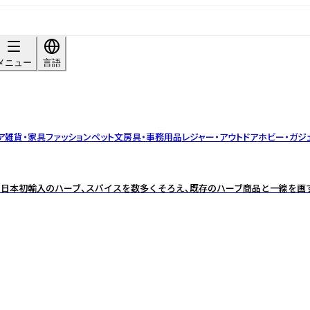
メニュー
言語
ア雑貨・家具
ファッション
ペット
文房具・事務用品
レジャー・アウトドア
ホビー・ガジ
」日本初輸入のハーブ、スパイスを数多くそろえ、既存のハーブ商品と一線を画