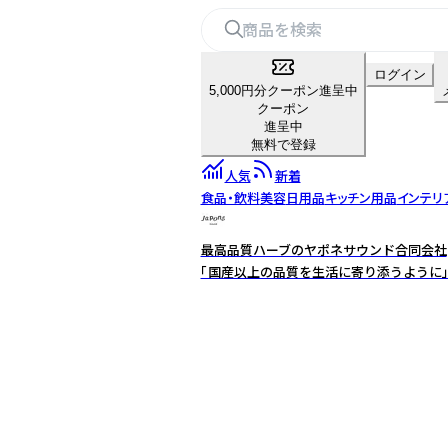
ログイン
5,000円分クーポン進呈中
クーポン
進呈中
無料で登録
人気
新着
食品・飲料
美容
日用品
キッチン用品
インテリ
最高品質ハーブのヤポネサウンド合同会社
「国産以上の品質を生活に寄り添うように