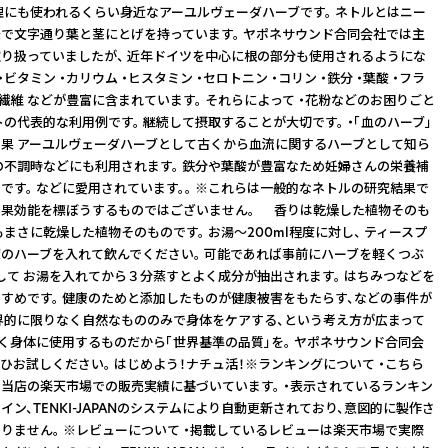
理にも使われるくらい身近なアーユルヴェーダハーブです。 ネトルとはニー
で文字通り葉と茎にとげを持っています。 ヤポネサウンド合同会社では主
り扱っていましたが、 近年ドイツを中心に根の部分も使用されるようにな
・ビタミン ・カリウム ・ヒスタミン ・セロトニン ・コリン ・鉄分 ・葉酸 ・フラ
物繊維 などが豊富に含まれています。 それらによって ・花粉などのお困りごと
トの代表的な利用例です。 継続して摂取することが大切です。 ・「血のハーブ」
果 アーユルヴェーダハーブとして古くから血流に関するハーブとして知ら
の不調時などにも利用されます。 鉄分や葉酸が豊富なため妊婦さんの栄養補
です。 などに愛用されています。。 ※これらは一般的なネトルの研究結果で
効果効能を標ぼうするものではございません。 香りは乾燥した植物そのも
もまさに乾燥した植物そのものです。 お湯〜200ml程度に対し、 ティースプ
度のハーブを入れて飲んでください。 可能であれば事前にハーブを軽くつぶ
して お湯を入れてから３分蒸すとよく成分が抽出されます。 はちみつなどを
すめです。 健康のためと添加したものが健康被害をもたらす、などの事件が
界的に限りなく自然なもののみで身体をケアする、という考え方が広まって
かく身体に使用するものだから「世界基準の品質」を。 ヤポネサウンド合同会
ひお試しください。 はじめよう！ナチュ活！※ランキングについて ・こちら
当店の楽天市場での販売実績に基づいています。 ・表示されているランキン
イン、TENKI-JAPANのシステムにより自動更新されており、意図的に製作さ
りません。 ※レビューについて ・掲載しているレビューは楽天市場で実際