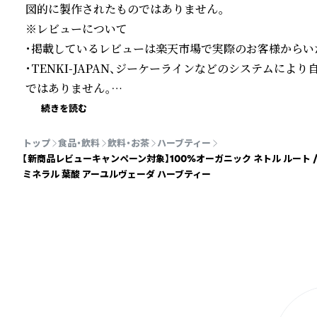
図的に製作されたものではありません。

※レビューについて

・掲載しているレビューは楽天市場で実際のお客様からいた
・TENKI-JAPAN、ジーケーラインなどのシステムに
ではありません。

・個人の感想であり、商品の効能・効果を保証するものではあ
続きを読む
最高品質ハーブのヤポネサウンド合同会社 ? として商標
トップ
食品・飲料
飲料・お茶
ハーブティー
で。オーガニック ＆ ナチュラル ライフ メディア やぽ
【新商品レビューキャンペーン対象】100%オーガニック ネトル ルート / Ne
ただけます。
ミネラル 葉酸 アーユルヴェーダ ハーブティー