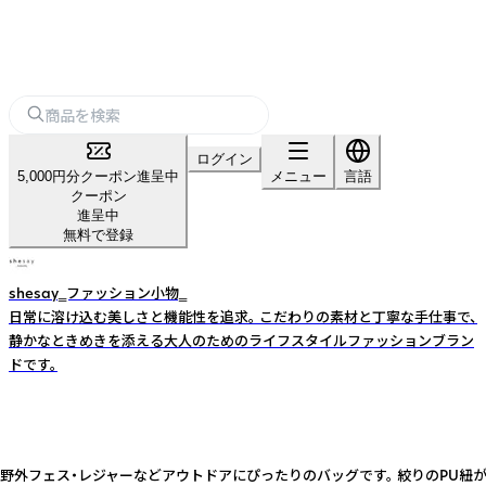
ログイン
5,000円分クーポン進呈中
メニュー
言語
クーポン
進呈中
無料で登録
shesay‗ファッション小物‗
日常に溶け込む美しさと機能性を追求。 こだわりの素材と丁寧な手仕事で、
静かなときめきを添える大人のためのライフスタイルファッションブラン
ドです。
外フェス・レジャーなどアウトドアにぴったりのバッグです。 絞りのPU紐がその