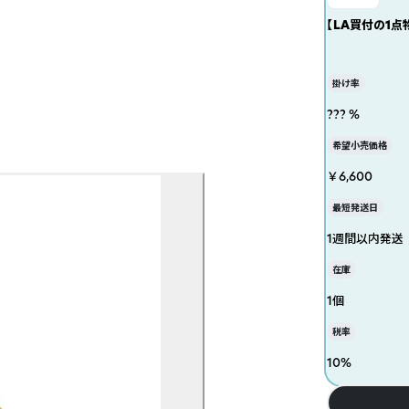
【LA買付の1点
掛け率
??? %
希望小売価格
￥6,600
最短発送日
1週間以内発送
在庫
1個
税率
10
%