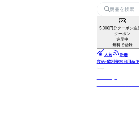
5,000円分クーポン進
クーポン
進呈中
無料で登録
人気
新着
食品・飲料
美容
日用品
キ
LAvintage
ロサンゼルスで買付を