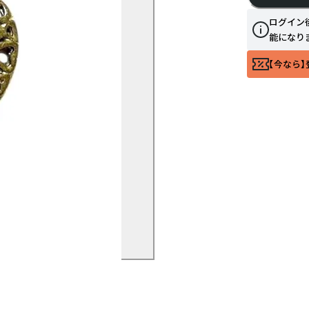
ログイン
能になり
【今なら】