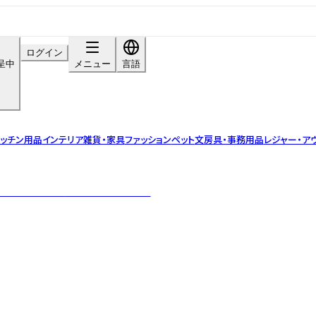
ログイン
呈中
メニュー
言語
ッチン用品
インテリア雑貨・家具
ファッション
ペット
文房具・事務用品
レジャー・ア
した１点物のヴィンテージジュエリー