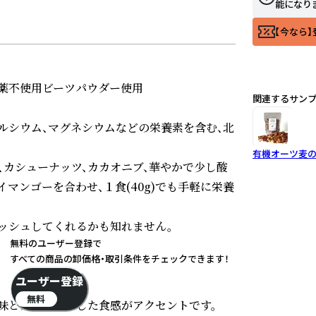
能になり
【今なら】
薬不使用ビーツパウダー使用

関連するサン
ルシウム、マグネシウムなどの栄養素を含む、北
有機オーツ麦の
、カシューナッツ、カカオニブ、華やかで少し酸
マンゴーを合わせ、１食(40g)でも手軽に栄養
ッシュしてくれるかも知れません。

無料のユーザー登録で
すべての商品の卸価格・取引条件をチェックできます！
ユーザー登録
無料
味とカリカリとした食感がアクセントです。
