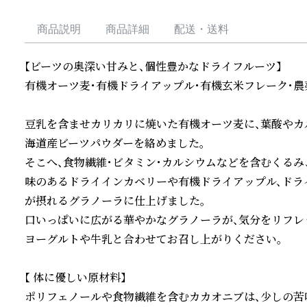
商品説明
商品詳細
配送・送料
【ビーツの奥深い甘みと、個性豊かなドライフルーツ】　

有機オーツ麦・有機ドライアップル・有機玄米フレーク・農
豆乳を含ませカリカリに焼いた有機オーツ麦に、葉酸やカ
海道産ビーツパウダーを絡めました。

そこへ、食物繊維・ビタミン・カルシウムなどを含むくるみ
味のあるドライインカベリーや有機ドライアップル、ドライ
が摂れるグラノーラに仕上げました。

口いっぱいに広がる華やかなグラノーラが、気分をリフレ
ヨーグルトや牛乳と合わせてお召し上がりください。

【 体に優しい原材料】

ポリフェノールや食物繊維を含むカカオニブは、少しの苦