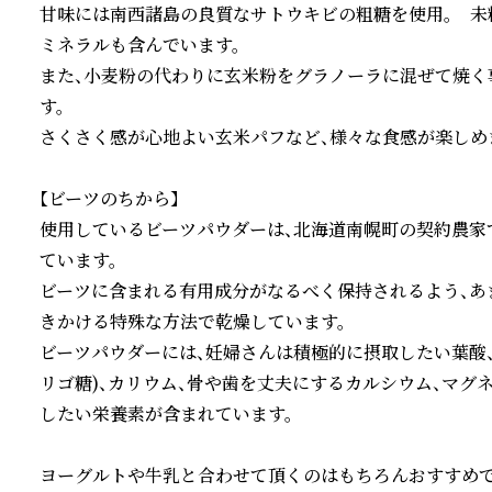
甘味には南西諸島の良質なサトウキビの粗糖を使用。　未
ミネラルも含んでいます。

また、小麦粉の代わりに玄米粉をグラノーラに混ぜて焼く
す。

さくさく感が心地よい玄米パフなど、様々な食感が楽しめま
【ビーツのちから】　

使用しているビーツパウダーは、北海道南幌町の契約農家
ています。

ビーツに含まれる有用成分がなるべく保持されるよう、あ
きかける特殊な方法で乾燥しています。

ビーツパウダーには、妊婦さんは積極的に摂取したい葉酸
リゴ糖)、カリウム、骨や歯を丈夫にするカルシウム、マグ
したい栄養素が含まれています。

ヨーグルトや牛乳と合わせて頂くのはもちろんおすすめで