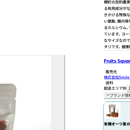
幌町の契約農家
る有用成分がな
きかける特殊な
い葉酸、腸内環
るカルシウム、
ています。 ヨ
なサイズなので
タリです。 健
Fruits Squa
販売元
株式会社Smile 
送料
配送エリア別
ブランド情
有機オーツ麦の