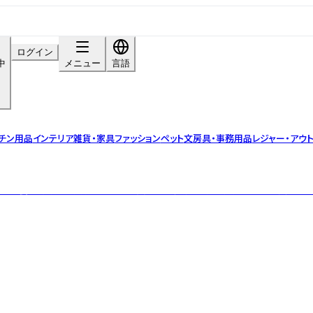
ログイン
中
メニュー
言語
チン用品
インテリア雑貨・家具
ファッション
ペット
文房具・事務用品
レジャー・アウ
と栄養で、自分も、大切なあの人も変わらぬ健康を。少し元気になれる美味し