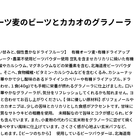
ーツ麦のビーツとカカオのグラノーラ
い甘みと、個性豊かなドライフルーツ】 有機オーツ麦・有機ドライアップ
レーク・農薬不使用ビーツパウダー使用 豆乳を含ませカリカリに焼いた有機
酸やカルシウム、マグネシウムなどの栄養素を含む、北海道産ビーツパウダ
。 そこへ、食物繊維・ビタミン・カルシウムなどを含むくるみ、カシューナッ
、華やかで少し酸味のあるドライインカベリーや有機ドライアップル、ドラ
わせ、１食(40g)でも手軽に栄養が摂れるグラノーラに仕上げました。 口い
華やかなグラノーラが、気分をリフレッシュしてくれるかも知れません。 ヨ
と合わせてお召し上がりください。 【 体に優しい原材料】 ポリフェノールや
カカオニブは、少しの苦味とカリカリとした食感がアクセントです。 甘味に
質なサトウキビの粗糖を使用。 未精製なので旨味とコクが感じられ、ビタ
も含んでいます。 また、小麦粉の代わりに玄米粉をグラノーラに混ぜて焼く
食べやすい風味に仕上げています。 さくさく感が心地よい玄米パフなど、
しめます。 【ビーツのちから】 使用しているビーツパウダーは、北海道南