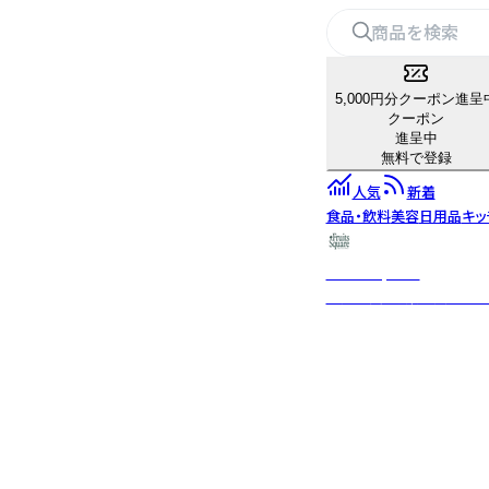
5,000円分クーポン進呈
クーポン
進呈中
無料で登録
人気
新着
食品・飲料
美容
日用品
キッ
Fruits Square
国産果実・野菜の美味しさ