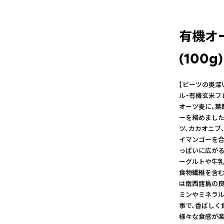
有機オ
(100g)
【ビーツの奥深
ル・有機玄米フ
オーツ麦に、葉
ーを絡めました
ツ、カカオニブ
イマンゴーを合
っぱいに広がる
ーグルトや牛乳
食物繊維を含む
は南西諸島の良
ミンやミネラル
事で、香ばしく
様々な食感が楽