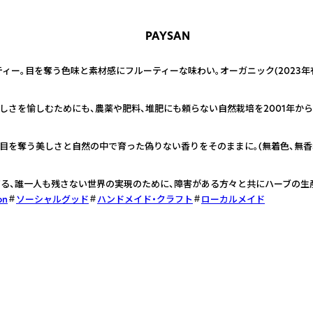
PAYSAN
ー。目を奪う色味と素材感にフルーティーな味わい。オーガニック(2023年有機
さを愉しむためにも、農薬や肥料、堆肥にも頼らない自然栽培を2001年から約23
目を奪う美しさと自然の中で育った偽りない香りをそのままに。(無着色、無香
げる、誰一人も残さない世界の実現のために、障害がある方々と共にハーブの生
on
ソーシャルグッド
ハンドメイド・クラフト
ローカルメイド