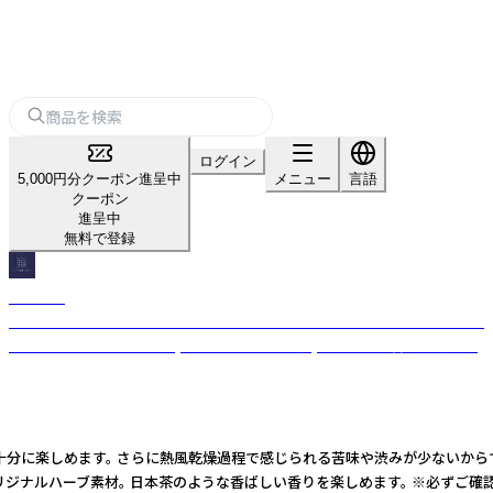
ログイン
5,000円分クーポン進呈中
メニュー
言語
クーポン
進呈中
無料で登録
PAYSAN
石川県産フリーズドライハーブティー。目を奪う色味と素材感にフルーティ
ーな味わい。オーガニック(2023年有機JAS認定)、無着色、無香料、無添加。
も十分に楽しめます。 さらに熱風乾燥過程で感じられる苦味や渋みが少ないからで
オリジナルハーブ素材。 日本茶のような香ばしい香りを楽しめます。 ※必ずご