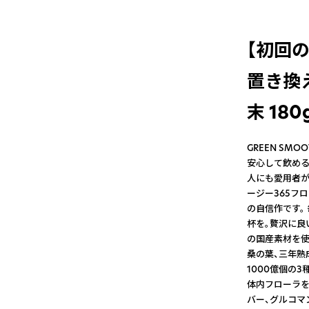
【初回
置き換
末 180
GREEN SMO
安心して飲める
人にも愛用者が
ージー365フ
の自信作です。
杯を。贅沢に良
の国産素材を使
桑の葉、三年熟
1000億個の3
体内フローラを
バー、グルコマ