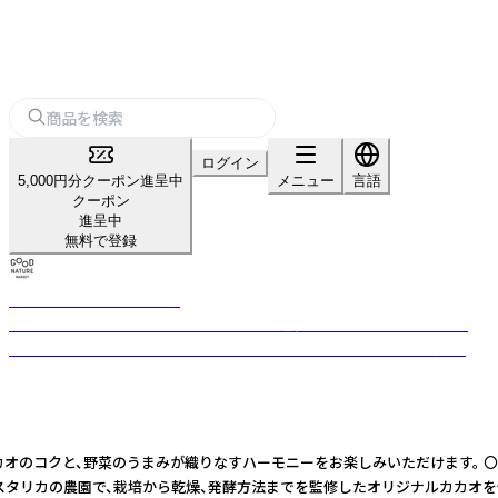
ログイン
5,000円分クーポン進呈中
メニュー
言語
クーポン
進呈中
無料で登録
GOOD NATURE MARKET
体にGOOD、心にGOOD、地域にGOOD、社会にGOOD、そして地球にも
GOOD。5つのGOODなおいしさを、楽しく、かんたんに、毎日の食卓へ。
オのコクと、野菜のうまみが織りなすハーモニーをお楽しみいただけます。 
コスタリカの農園で、栽培から乾燥、発酵方法までを監修したオリジナルカカオ