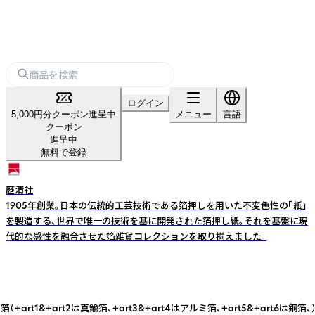
ログイン
5,000円分クーポン進呈中
メニュー
言語
クーポン
進呈中
無料で登録
歴清社
1905年創業。日本の伝統的工芸技術である箔押しを用いた不変色性の「紙」
を製造する、世界で唯一の技術を基に開発された箔押し紙。それを基盤に現
代的な感性を融合させた箔雑貨コレクションを取り揃えました。
箔（+art1&+art2は真鍮箔、+art3&+art4はアルミ箔、+art