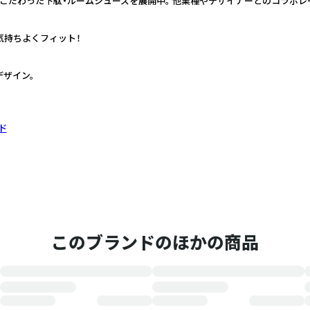
こだわった下駄・ルームシューズを展開中。 他業種やデザイナーとのコラボレ
に気持ちよくフィット！
ザイン。
ド
このブランドのほかの商品