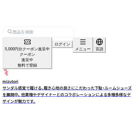
ログイン
5,000円分クーポン進呈中
メニュー
言語
クーポン
進呈中
無料で登録
mizutori
サンダル感覚で履ける、履き心地の良さにこだわった下駄・ルームシューズ
を展開中。 他業種やデザイナーとのコラボレーションによる多種多様なデ
ザインが魅力です。