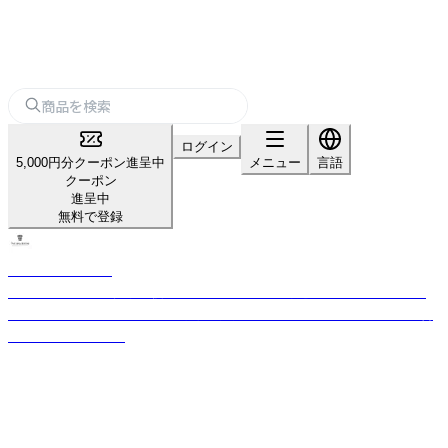
ログイン
5,000円分クーポン進呈中
メニュー
言語
クーポン
進呈中
無料で登録
THE BALLROOM
アロマテラピーを健康に役立てて欲しい もっと身近に感じてもらいたい
そんな思いから誕生しました 精油の成分に基づき、アロマセラピストが香
りを考案しています