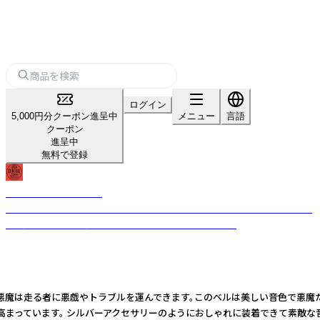
ログイン
5,000円分クーポン進呈中
メニュー
言語
クーポン
進呈中
無料で登録
USA GENERAL STORE
古き良きビンテージテイストのデザインを現代的なテイストを加えること
で、唯一無二のプロダクトへと昇華させるブランドです。
ます。悪魔は走る者に悪戯やトラブルを運んできます。このベルは美しい音色で
高まっています。 シルバーアクセサリーのようにおしゃれに装着できて素敵な音