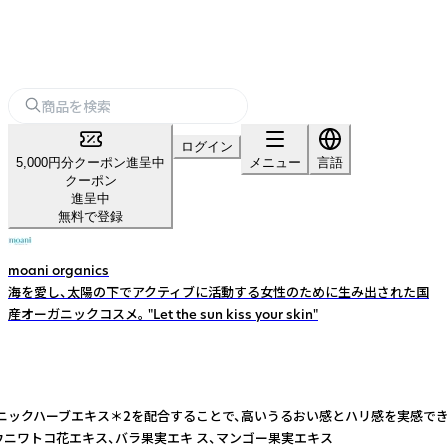
ログイン
5,000円分クーポン進呈中
メニュー
言語
クーポン
進呈中
無料で登録
moani organics
海を愛し、太陽の下でアクティブに活動する女性のために生み出された国
産オーガニックコスメ。 "Let the sun kiss your skin"
ハーブエキス＊2を配合することで、高いうるおい感とハリ感を実感できます。 
ヨウニワトコ花エキス、バラ果実エキ ス、マンゴー果実エキス