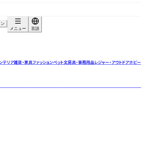
イン
メニュー
言語
ンテリア雑貨・家具
ファッション
ペット
文房具・事務用品
レジャー・アウトドア
ホビー
焙煎のスペシャルティコーヒー専門店です。あなたの日常に心に残る優しい味