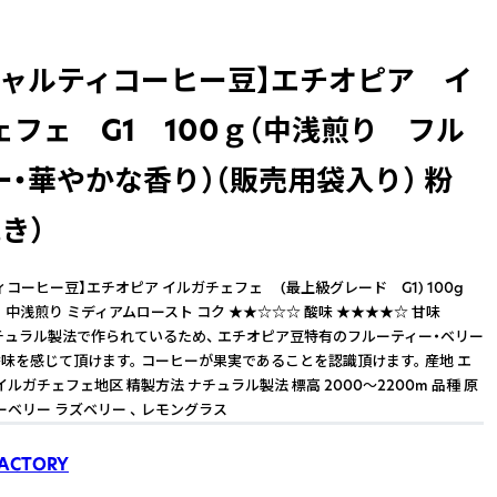
シャルティコーヒー豆】エチオピア イ
ェフェ G1 100ｇ（中浅煎り フル
ー・華やかな香り）（販売用袋入り） 粉
き）
ィコーヒー豆】エチオピア イルガチェフェ (最上級グレード G1) 100g
 中浅煎り ミディアムロースト コク ★★☆☆☆ 酸味 ★★★★☆ 甘味
チュラル製法で作られているため、 エチオピア豆特有のフルーティー・ベリー
味を感じて頂けます。 コーヒーが果実であることを認識頂けます。 産地 エ
イルガチェフェ地区 精製方法 ナチュラル製法 標高 2000～2200m 品種 原
ーベリー ラズベリー 、 レモングラス
FACTORY