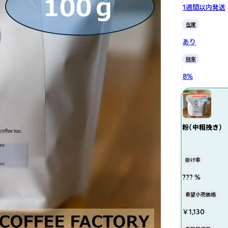
1週間以内発送
在庫
あり
税率
8
%
粉（中粗挽き）
掛け率
??? %
希望小売価格
￥1,130