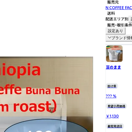
販売元
N COFFEE FA
送料
配送エリア別
販売・取引条
設定あり
ブランド情
豆のまま
掛け率
??? %
希望小売価格
￥1,130
最短発送日