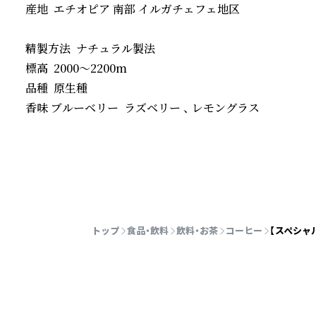
産地  エチオピア 南部 イルガチェフェ地区

精製方法  ナチュラル製法

標高  2000～2200m

品種  原生種

香味 ブルーベリー  ラズベリー 、 レモングラス
続きを読む
トップ
食品・飲料
飲料・お茶
コーヒー
【スペシャ