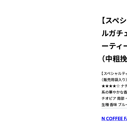
【スペ
ルガチ
ーティ
（中粗挽
【スペシャルテ
（販売用袋入り）
★★★★☆ ナ
系の華やかな香
チオピア 南部 
生種 香味 ブル
N COFFEE 