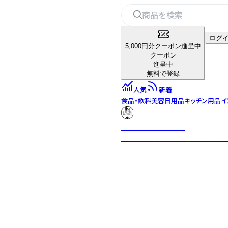
ログ
5,000円分クーポン進呈中
クーポン
進呈中
無料で登録
人気
新着
食品・飲料
美容
日用品
キッチン用品
イ
N COFFEE FACTORY
阪急沿線の閑静な住宅街にある自家