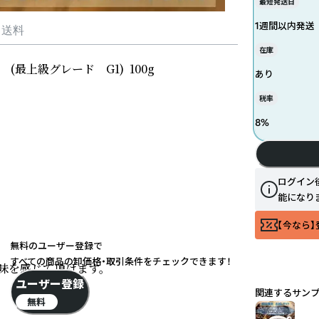
最短発送日
1週間以内発送
・送料
在庫
上級グレード　G1)  100g

あり
税率
8
%
ログイン
能になり
【今なら】
無料のユーザー登録で
すべての商品の卸価格・取引条件をチェックできます！
を感じて頂けます。

ユーザー登録
関連するサン
無料