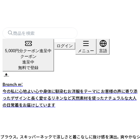
ログイン
5,000円分クーポン進呈中
メニュー
言語
クーポン
進呈中
無料で登録
Branch m'.
今の私に心地よい心や身体に馴染むお洋服をテーマに お客様の声に寄り添
ったデザインと長く愛せるリネンなど天然素材を使ったナチュラルな大人
の日常着をお届けしています
クブラウス。 スキッパーネックで涼しさと着こなしに抜け感を演出。 爽やか