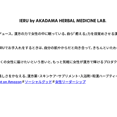
IERU by AKADAMA HERBAL MEDICINE LAB.
ロデュース。 漢方の力で女性の中に眠っている、自ら「癒える」力を目覚めさせる
ERUでお手入れをするときは、自分の肌やからだと向き合って、きちんといたわ
を多くの女性に届けたいという思いと、もっと気軽に女性が漢方で輝けるプロダ
、美しさをかなえる、漢方薬・スキンケア・サプリメント・入浴剤・和漢ハーブティ
ot on Amazon
ソーシャルグッド
女性リーダーシップ