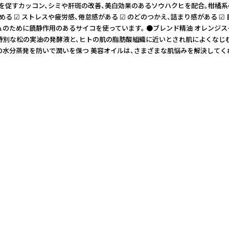
成を促すカッコン、シミや肝斑の改善、美白効果のあるソウハクヒを配合。柑橘系
目がさめる ☑ ストレスや疲労感、倦怠感がある ☑ のどのつかえ、詰まり感があ
ために鎮静作用のあるサイコを使っています。 ●ブレンド精油 オレンジスイ
特別な松の実油の発酵液と、ヒトの肌の脂肪酸組織に近いとされ肌によくなじむ
水分蒸発を防いで潤いを保つ 美容オイルは、さまざまな肌悩みを解決してくれる