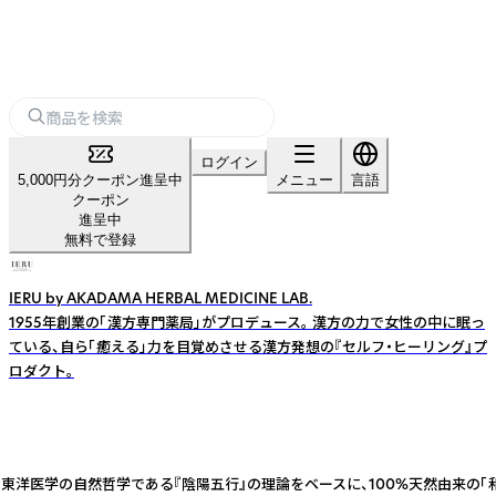
ログイン
5,000円分クーポン進呈中
メニュー
言語
クーポン
進呈中
無料で登録
IERU by AKADAMA HERBAL MEDICINE LAB.
1955年創業の「漢方専門薬局」がプロデュース。 漢方の力で女性の中に眠っ
ている、自ら「癒える」力を目覚めさせる漢方発想の『セルフ・ヒーリング』プ
ロダクト。
かせる 東洋医学の自然哲学である『陰陽五行』の理論をベースに、100%天然由