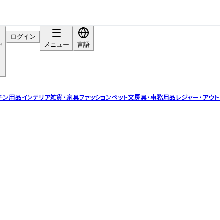
ログイン
中
メニュー
言語
チン用品
インテリア雑貨・家具
ファッション
ペット
文房具・事務用品
レジャー・アウト
ストのデザインを現代的なテイストを加えることで、唯一無二のプロダクトへと