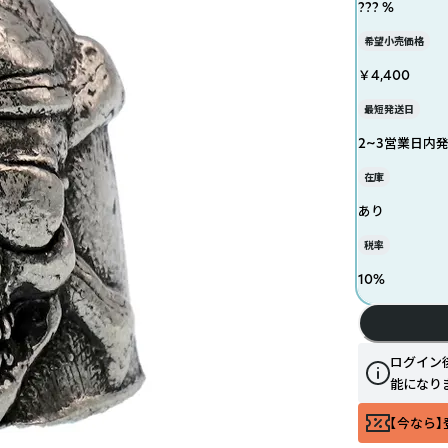
??? %
希望小売価格
￥4,400
最短発送日
2~3営業日内
在庫
あり
税率
10
%
ログイン
能になり
【今なら】