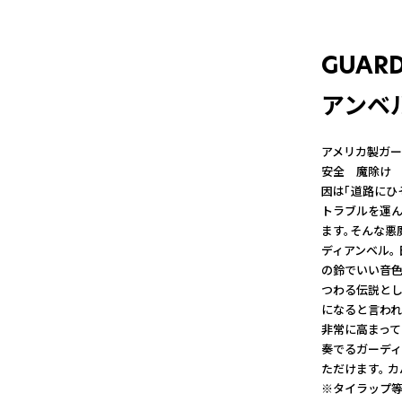
GUARD
アンベル
アメリカ製ガーデ
安全 魔除け 
因は「道路にひ
トラブルを運ん
ます。そんな悪
ディアンベル。
の鈴でいい音色
つわる伝説とし
になると言われ
非常に高まって
奏でるガーディ
ただけます。 
※タイラップ等