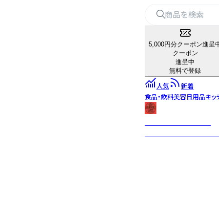
5,000円分クーポン進呈
クーポン
進呈中
無料で登録
人気
新着
食品・飲料
美容
日用品
キッ
USA GENERAL STORE
古き良きビンテージテイ