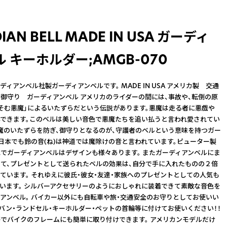
IAN BELL MADE IN USA ガーディ
 キーホルダー;AMGB-070
ィアンベル社製ガーディアンベルです。 MADE IN USA アメリカ製 交通
御守り ガーディアンベル アメリカのライダーの間には、事故や、転倒の原
そむ悪魔」によるいたずらだという伝説があります。悪魔は走る者に悪戯や
できます。このベルは美しい音色で悪魔たちを追い払うと言われ愛されてい
魔のいたずらを防ぎ、御守りとなるのが、守護者のベルという意味を持つガー
 日本でも鈴の音(ね)は神道では魔除けの音と言われています。ピューター製
でガーディアンベルはデザインも様々あります。 またガーディアンベルにま
て、プレゼントとして送られたベルの効果は、自分で手に入れたものの２倍
ています。 それゆえに彼氏・彼女・友達・家族へのプレゼントとしての人気も
います。 シルバーアクセサリーのようにおしゃれに装着できて素敵な音色を
アンベル。 バイカー以外にも自転車や旅・交通安全のお守りとしてお使いい
カバン・ランドセル・キーホルダー・ペットの首輪等に付けてお使いください！！
でバイクのフレームにも簡単に取り付けできます。 アメリカンモデルだけ