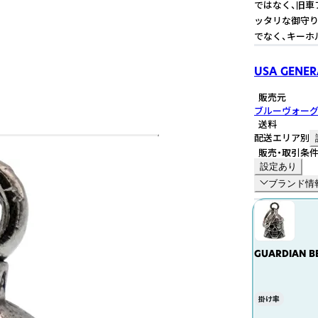
ではなく、旧車
ッタリな御守り
でなく、キーホ
USA GENER
販売元
ブルーヴォー
送料
配送エリア別
販売・取引条
設定あり
ブランド情
GUARDIAN 
070
掛け率