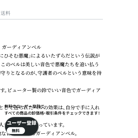
・送料
　ガーディアンベル

路にひそむ悪魔」によるいたずらだという伝説が
。このベルは美しい音色で悪魔たちを追い払う
御守りとなるのが、守護者のベルという意味を持
ます。ピューター製の鈴でいい音色でガーディア
無料のユーザー登録で
として送られたベルの効果は、自分で手に入れ
すべての商品の卸価格・取引条件をチェックできます！
ユーザー登録
人気も非常に高まっています。

無料
な音色を奏でるガーディアンベル。
