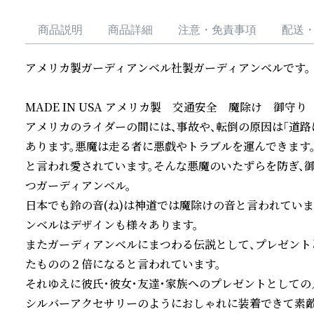
商品説明
商品詳細
注意・免責事項
配送
アメリカ製ガーディアンベル社製ガーディアンベルです。

MADE IN USA アメリカ製　交通安全　魔除け　御守り
アメリカのライダーの間には、事故や、転倒の原因は「道
あります。悪魔は走る者に悪戯やトラブルを運んできます
と言われ愛されています。そんな悪魔のいたずらを防ぎ、
つガーディアンベル。

日本でも鈴の音(ね)は神道では魔除けの音と言われてい
ンベルはデザインも様々あります。

またガーディアンベルにまつわる伝説として、プレゼント
たものの２倍になると言われています。

それゆえに彼氏・彼女・友達・家族へのプレゼントとしての
シルバーアクセサリーのようにおしゃれに装着できて素敵