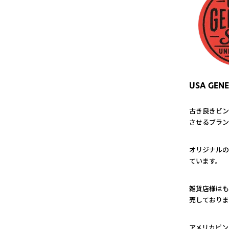
USA GENE
古き良きビン
させるブラン
1
オリジナルの
ています。
2
雑貨店様はも
売しておりま
3
アメリカビン