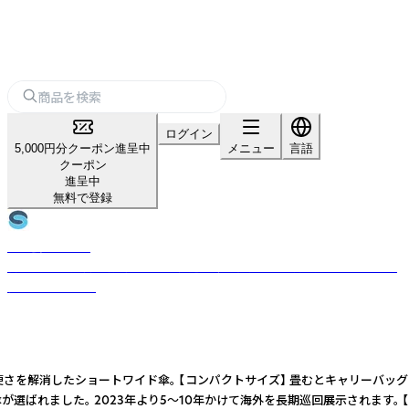
ログイン
5,000円分クーポン進呈中
メニュー
言語
クーポン
進呈中
無料で登録
株式会社スギタ
創業90年の技術と特許で新しい構造の傘を開発し、環境配慮と機能性で評
価されています。
、不便さを解消したショートワイド傘。 【コンパクトサイズ】 畳むとキャリー
ました。 2023年より5～10年かけて海外を長期巡回展示されます。 【SDGs