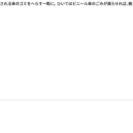
のゴミをへらす一助に。 ひいてはビニール傘のごみが減らせれば、脱プラスチックに