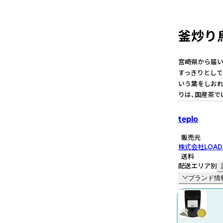
釜炒り烏
宮崎県から届い
すっきりとして
いう葉をしおれ
りは、国産茶で
teplo
販売元
株式会社LOAD
送料
配送エリア別
ブランド情