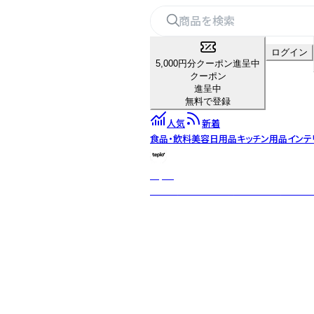
ログイン
5,000円分クーポン進呈中
クーポン
進呈中
無料で登録
人気
新着
食品・飲料
美容
日用品
キッチン用品
インテ
teplo
日本・米国・インドを拠点とするグロー