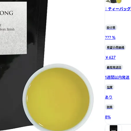
｜ ティーバッグ
掛け率
??? %
希望小売価格
￥627
最短発送日
1週間以内発送
在庫
あり
税率
8
%