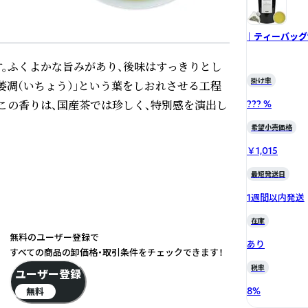
｜ ティーバッグ
。ふくよかな旨みがあり、後味はすっきりとし
掛け率
萎凋（いちょう）」という葉をしおれさせる工程
この香りは、国産茶では珍しく、特別感を演出し
??? %
希望小売価格
￥1,015
最短発送日
1週間以内発送
在庫
無料のユーザー登録で
あり
すべての商品の卸価格・取引条件をチェックできます！
税率
ユーザー登録
8
%
無料