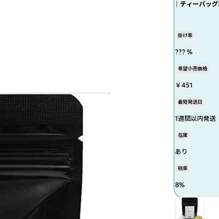
｜ ティーバッグ
掛け率
??? %
希望小売価格
￥451
最短発送日
1週間以内発送
在庫
あり
税率
8
%