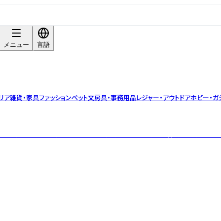
メニュー
言語
リア雑貨・家具
ファッション
ペット
文房具・事務用品
レジャー・アウトドア
ホビー・ガ
バルティーブランド。小ロット・OEM対応可。茶葉の目利きと香料不使用のブレ