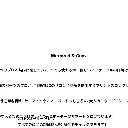
Mermaid & Guys
ツのプロと共同開発した、ハワイでも使える海に優しいノンケミカルの日焼け
スポーツのプロが、全国約150のサロンに商品を提供するプリンセスコレク
性を兼ね備え、サーフィンやスノーボードはもちろん、大人のアウトドアシー
目標をかなえるためにプロのライダーとボーダーのサポートを続けています。
無料のユーザー登録で
すべての商品の卸価格・取引条件をチェックできます！