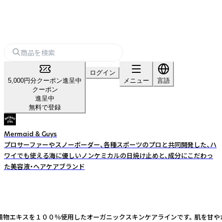
ログイン
5,000円分クーポン進呈中
メニュー
言語
クーポン
進呈中
無料で登録
Mermaid & Guys
プロサーファーやスノーボーダー、各種スポーツのプロと共同開発した、ハ
ワイでも使える海に優しいノンケミカルの日焼け止めと、成分にこだわっ
た美容液・ヘアケアブランド
植物エキスを１００％使用したオーガニックスキンケアラインです。 肌を甘やか