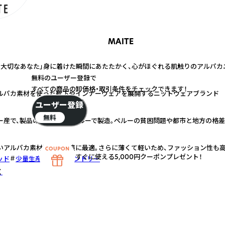
MAITE
 大切なあなた」身に着けた瞬間にあたたかく、心がほぐれる肌触りのアルパカ
無料のユーザー登録で
すべての商品の卸価格・取引条件をチェックできます！
ルパカ素材を使った靴下やインナーウェアを展開するニットウェアブランド
ユーザー登録
無料
ー産で、製品のほとんどはペルーで製造。ペルーの貧困問題や都市と地方の格
いアルパカ素材は冷え対策に最適。さらに薄くて軽いため、ファッション性も
すぐに使える5,000円クーポンプレゼント！
ッド
少量生産
エコフレンドリー
く