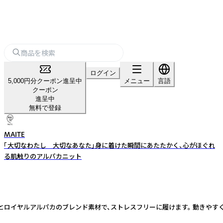
ログイン
5,000円分クーポン進呈中
メニュー
言語
クーポン
進呈中
無料で登録
MAITE
「大切なわたし 大切なあなた」身に着けた瞬間にあたたかく、心がほぐれ
る肌触りのアルパカニット
とロイヤルアルパカのブレンド素材で、ストレスフリーに履けます。 動きやす