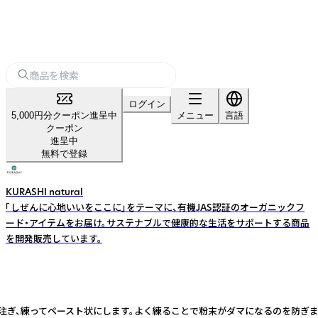
ログイン
5,000円分クーポン進呈中
メニュー
言語
クーポン
進呈中
無料で登録
KURASHI natural
「しぜんに心地いいをここに」をテーマに、有機JAS認証のオーガニックフ
ード・アイテムをお届け。サステナブルで健康的な生活をサポートする商品
を開発販売しています。
量注ぎ、練ってペースト状にします。よく練ることで粉末がダマになるのを防ぎま