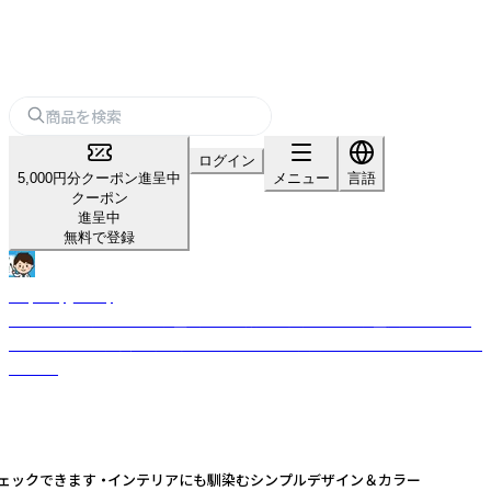
ログイン
5,000円分クーポン進呈中
メニュー
言語
クーポン
進呈中
無料で登録
Raymay_study
教えやすく、学びやすい学童文具を目指して開発された学童文具シリーズ
です。 お子様の成長に寄り添い、サポートする文房具をラインナップしてお
ります。
チェックできます ・インテリアにも馴染むシンプルデザイン＆カラー