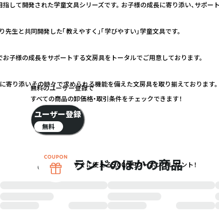
目指して開発された学童文具シリーズです。 お子様の成長に寄り添い、サポー
先生と共同開発した「教えやすく」「学びやすい」学童文具です。
ンでお子様の成長をサポートする文房具をトータルでご用意しております。
ンに寄り添いその時々で求められる機能を備えた文房具を取り揃えております。
無料のユーザー登録で
すべての商品の卸価格・取引条件をチェックできます！
ユーザー登録
無料
このブランドのほかの商品
すぐに使える5,000円クーポンプレゼント！