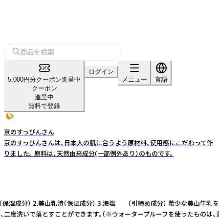
ログイン
5,000円分クーポン進呈中
メニュー
言語
クーポン
進呈中
無料で登録
京のすっぴんさん
京のすっぴんさんは、日本人の肌に合うよう原材料、使用感にこだわって作
りました。 原料は、天然由来成分(一部例外あり）のものです。
保湿成分） 2.美山乳清（保湿成分） 3.海塩 （引締め成分） 希少な美山
二度洗いで落とすことができます。（※ウォータープルーフを使ったものは、落ち