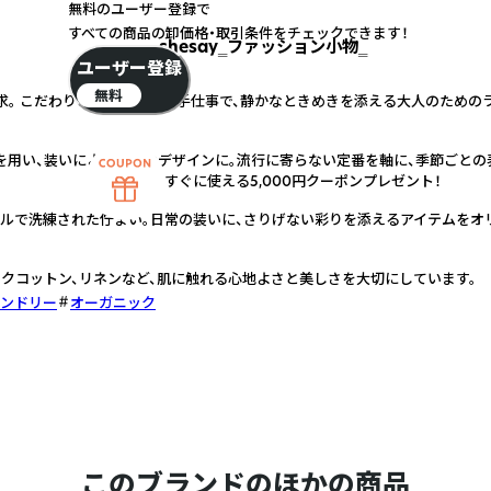
無料のユーザー登録で
すべての商品の卸価格・取引条件をチェックできます！
shesay‗ファッション小物‗
ユーザー登録
無料
求。 こだわりの素材と丁寧な手仕事で、静かなときめきを添える大人のための
を用い、装いにより馴染むデザインに。流行に寄らない定番を軸に、季節ごとの
すぐに使える5,000円クーポンプレゼント！
プルで洗練された佇まい。日常の装いに、さりげない彩りを添えるアイテムをオ
クコットン、リネンなど、肌に触れる心地よさと美しさを大切にしています。
ンドリー
オーガニック
このブランドのほかの商品