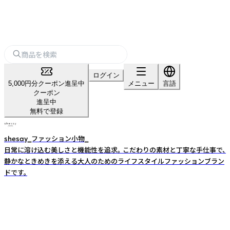
ログイン
5,000円分クーポン進呈中
メニュー
言語
クーポン
進呈中
無料で登録
shesay‗ファッション小物‗
日常に溶け込む美しさと機能性を追求。 こだわりの素材と丁寧な手仕事で、
静かなときめきを添える大人のためのライフスタイルファッションブラン
ドです。