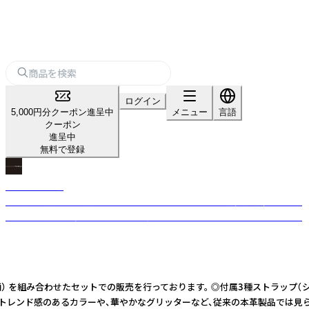
ログイン
5,000円分クーポン進呈中
メニュー
言語
クーポン
進呈中
無料で登録
Maison Fanli
パリ発の革小物・雑貨ブランド。R-festaでは、イタリア製牛革の蜂モチーフ
「ビーバッグ」や、多彩な柄のショルダーストラップをセレクトインポート。
） を組み合わせたセットでの販売を行っております。 ◎付属3種ストラップ（シ
発のブランド。 トレンド感のあるカラーや、華やかなグリッターなど、従来の本革製