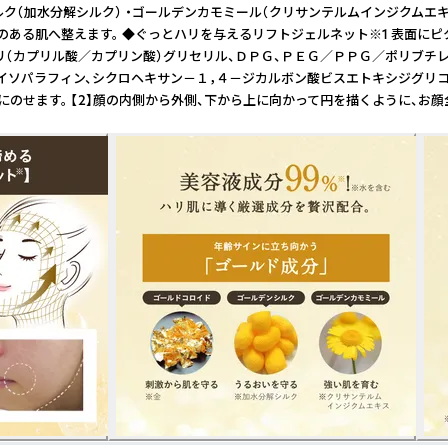
（加水分解シルク） ・ゴールデンカモミール（クリサンテルムインジクムエキス）
・ツヤのある肌へ整えます。 ◆ぐっとハリを与えるリフトジェルネット※1 表面
チル、トリ（カプリル酸／カプリン酸）グリセリル、ＤＰＧ、ＰＥＧ／ＰＰＧ／ポリ
イソパラフィン、シクロヘキサン－１，４－ジカルボン酸ビスエトキシジグリコ
り、両ほほ、額、あごにのせます。 【2】顔の内側から外側、下から上に向かって円を