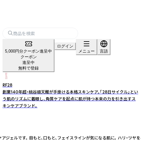
ログイン
5,000円分クーポン進呈中
メニュー
言語
クーポン
進呈中
無料で登録
RF28
創業140年超・桃谷順天館が手掛ける本格スキンケア。「28日サイクル」とい
う肌のリズムに着眼し、角質ケアを起点に肌が持つ本来の力を引き出すス
キンケアブランド。
ジングケアジェルです。 目もと、口もと、フェイスラインが気になる肌に。 ハリ・ツヤ