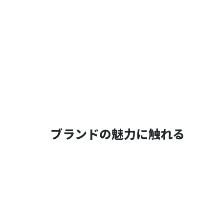
（ヒドロキシステアリン酸／ステアリン酸／ロジン酸）ジペンタエ
－１，４－ジカルボン酸ビスエトキシジグリコール、エチルヘキシ
ブランドの魅力に触れる