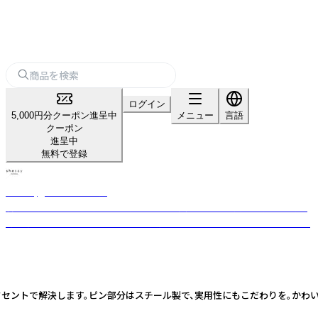
ログイン
5,000円分クーポン進呈中
メニュー
言語
クーポン
進呈中
無料で登録
shesay‗インテリア雑貨‗
暮らしを豊かにする“気づき”をカタチに。 長く使える上質な素材と日常に
寄り添うデザインを、オリジナルで展開するライフスタイルブランドです。
セントで解決します。ピン部分はスチール製で、実用性にもこだわりを。かわ