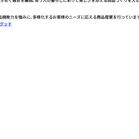
ときめく雑貨を展開。使う人の暮らしに彩りと楽しさを添える商品づくりを大切
品開発力を強みに、多様化するお客様のニーズに応える商品提案を行っています
グッド