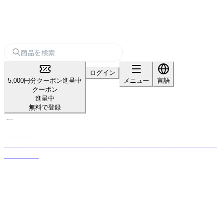
ログイン
5,000円分クーポン進呈中
メニュー
言語
クーポン
進呈中
無料で登録
KISHIMA
感性に寄り添う照明・インテリア雑貨を通じ、心地よい暮らしを提案するブ
ランドです。