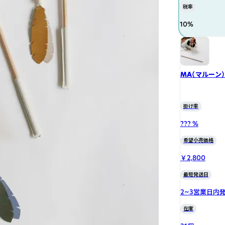
税率
10
%
MA（マルーン）
掛け率
??? %
希望小売価格
￥2,800
最短発送日
2~3営業日内
在庫