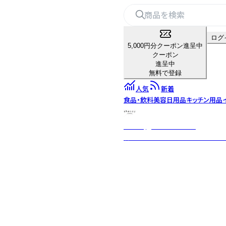
ログ
5,000円分クーポン進呈中
クーポン
進呈中
無料で登録
人気
新着
食品・飲料
美容
日用品
キッチン用品
shesay‗インテリア雑貨‗
暮らしを豊かにする“気づき”をカ