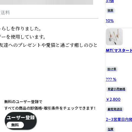
31個
税率
・送料
10
%
らしを作りました。

ーを使用しています。

友達へのプレゼントや愛猫と過ごす癒しのひと
MT（マスタード
掛け率
??? %
希望小売価格
￥2,800
無料のユーザー登録で
すべての商品の卸価格・取引条件をチェックできます！
最短発送日
ユーザー登録
2~3営業日内
無料
在庫