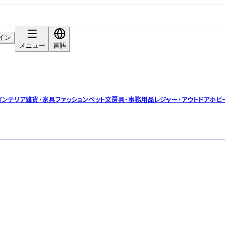
イン
メニュー
言語
インテリア雑貨・家具
ファッション
ペット
文房具・事務用品
レジャー・アウトドア
ホビ
タチに。 長く使える上質な素材と日常に寄り添うデザインを、オリジナルで展