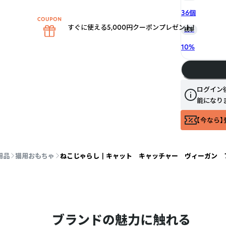
36個
すぐに使える5,000円クーポンプレゼント！
税率
10
%
ログイン
能になり
【今なら】
用品
猫用おもちゃ
ねこじゃらし┃キャット キャッチャー ヴィーガン フェ
ブランドの魅力に触れる