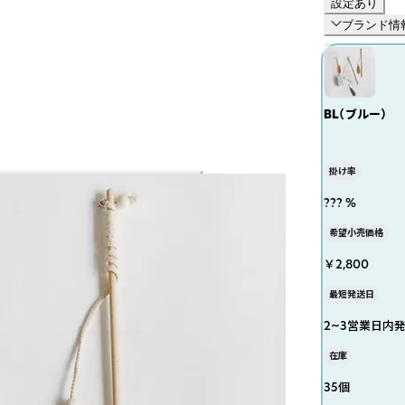
設定あり
ブランド情
BL（ブルー）
掛け率
??? %
希望小売価格
￥2,800
最短発送日
2~3営業日内
在庫
35個