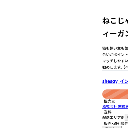
ねこじ
ィーガン
猫も飼い主も気
合いがポイント
マッチしやすい
勧めします。 【
shesay‗
販売元
株式会社 志成
送料
配送エリア別
販売・取引条