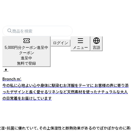
ログイン
5,000円分クーポン進呈中
メニュー
言語
クーポン
進呈中
無料で登録
Branch m'.
今の私に心地よい心や身体に馴染むお洋服をテーマに お客様の声に寄り添
ったデザインと長く愛せるリネンなど天然素材を使ったナチュラルな大人
の日常着をお届けしています
放湿・抗菌に優れていて、その上保湿性と断熱効果があるのでぽかぽかなのに蒸れ