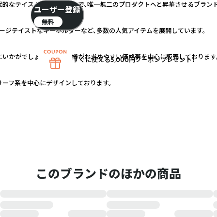
的なテイストを加えることで、唯一無二のプロダクトへと昇華させるブランド
ユーザー登録
無料
ージテイストなキーホルダーなど、多数の人気アイテムを展開しています。
いかがでしょうか？お客様がお求めやすい価格帯を中心に販売しております。
すぐに使える5,000円クーポンプレゼント！
サーフ系を中心にデザインしております。
このブランドのほかの商品