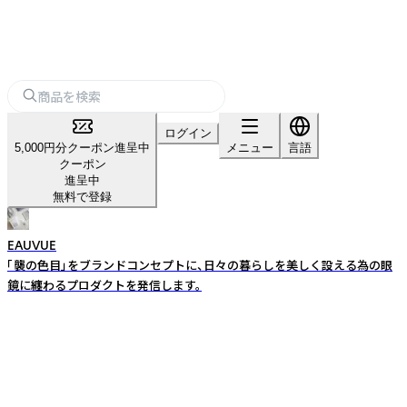
ログイン
5,000円分クーポン進呈中
メニュー
言語
クーポン
進呈中
無料で登録
EAUVUE
「襲の色目」をブランドコンセプトに、日々の暮らしを美しく設える為の眼
鏡に纏わるプロダクトを発信します。