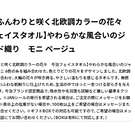
【ふんわりと咲く北欧調カラーの花々
ェイスタオル】やわらかな風合いのジ
ド織り モニ ベージュ
りと咲く北欧調カラーの花々 今治フェイスタオル】やわらかな風合いのジャ
ニ 6色の糸を組み合わせた、色とりどりの花々をデザインしました。 北欧調
合わせ、大輪の花々が咲き誇る、やさしい温もりを感じるタオルです。 無撚
わふわな肌触りに仕上げたため、生活の中でほっと一息つける安らぎを与え
す。 今治ブランド認定商品で、吸水性や毛羽落ち試験など厳しい基準をクリ
。 ※JANシールの発行を希望される場合は、ご注文の際にメッセージをお願
 ※表示上の在庫がない場合や、100枚以上をご希望の場合はメッセージまた
合せください。 ※ギフトBOXでの対応も可能ですので、ご希望の場合はメッ
話にてお問い合わせください。（BOXは有料にて対応します。）