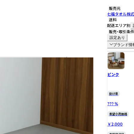
販売元
七福タオル株
送料
配送エリア別
販売・取引条
設定あり
ブランド情
ピンク
掛け率
??? %
希望小売価格
￥2,000