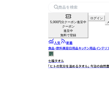
ログイン
5,000円分クーポン進呈中
クーポン
進呈中
無料で登録
人気
新着
食品・飲料
美容
日用品
キッチン用品
インテリ
七福タオル
「ヒトの気分を温めるタオル」 今治の自然