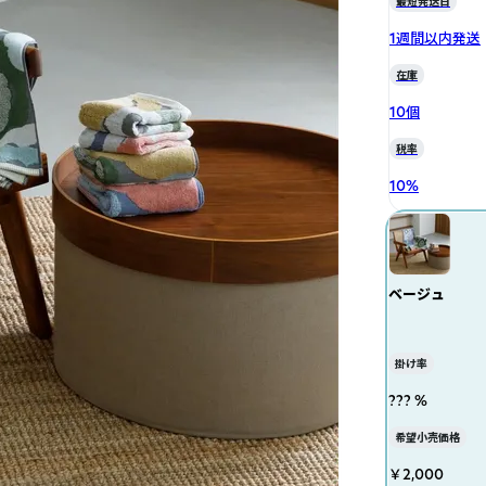
最短発送日
1週間以内発送
在庫
10個
税率
10
%
ベージュ
掛け率
??? %
希望小売価格
￥2,000