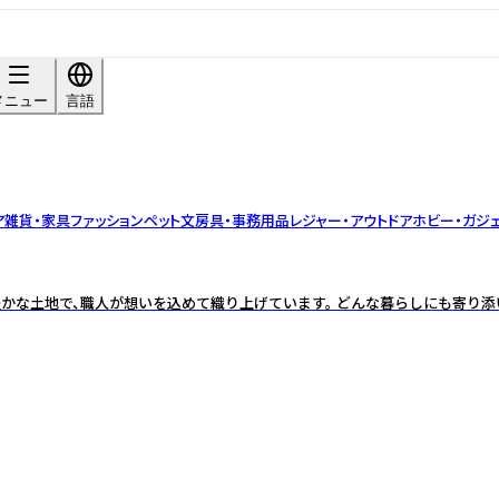
メニュー
言語
ア雑貨・家具
ファッション
ペット
文房具・事務用品
レジャー・アウトドア
ホビー・ガジ
豊かな土地で、職人が想いを込めて織り上げています。 どんな暮らしにも寄り添