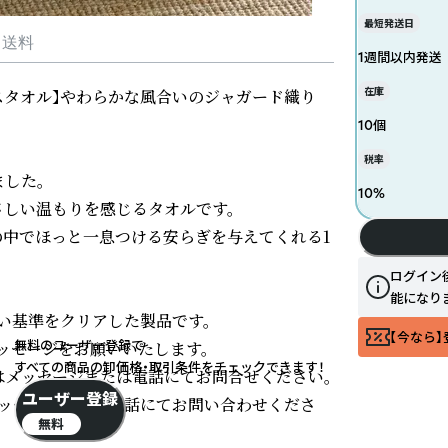
最短発送日
・送料
1週間以内発送
在庫
スタオル】やわらかな風合いのジャガード織り　
10個
税率
した。

10
%
しい温もりを感じるタオルです。

の中でほっと一息つける安らぎを与えてくれる1
ログイン
能になり
基準をクリアした製品です。

【今なら】
無料のユーザー登録で
ッセージをお願いいたします。

すべての商品の卸価格・取引条件をチェックできます！
はメッセージまたは電話にてお問合せください。

ユーザー登録
メッセージまたは電話にてお問い合わせくださ
無料