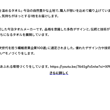
を温めるタオル」 今治の自然豊かな土地で、職人が想いを込めて織り上げていま
、気持ちがほっとする1枚をお届けします。
創業した今治タオルメーカーです。 品格を意識した多色デザインと、伝統と技術が
ちになるタオルを展開しています。
次世代を担う繊維産業企業100選」に選定されました。 優れたデザイン力や技術
い❞モノづくりをします。
れる環境づくりをしています。 https://youtu.be/7645gFxSnIw?si=XPF
さらに詳しく