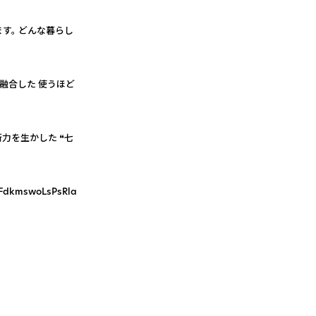
す。 どんな暮らし
融合した 使うほど
力を生かした ❝七
dkmswoLsPsRla