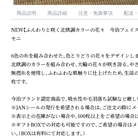
商品説明
商品詳細
注意・免責事項
配送
NEW【ふんわりと咲く北欧調カラーの花々　今治フェイ
モニ

6色の糸を組み合わせた、色とりどりの花々をデザインしま
北欧調のカラーを組み合わせ、大輪の花々が咲き誇る、やさ
無撚糸を使用し、ふわふわな肌触りに仕上げたため、生活
枚です。

今治ブランド認定商品で、吸水性や毛羽落ち試験など厳しい
※JANシールの発行を希望される場合は、ご注文の際にメ
※表示上の在庫がない場合や、100枚以上をご希望の場合
※ギフトBOXでの対応も可能ですので、ご希望の場合は
い。（BOXは有料にて対応します。）