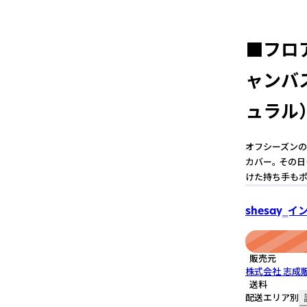
■フロ
ャンバス
ュラル
オフシーズンの
カバー。 その
けた持ち手もポ
shesay‗
販売元
株式会社 志成
送料
配送エリア別