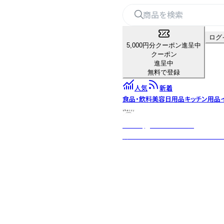
ログ
5,000円分クーポン進呈中
クーポン
進呈中
無料で登録
人気
新着
食品・飲料
美容
日用品
キッチン用品
shesay‗インテリア雑貨‗
暮らしを豊かにする“気づき”をカ