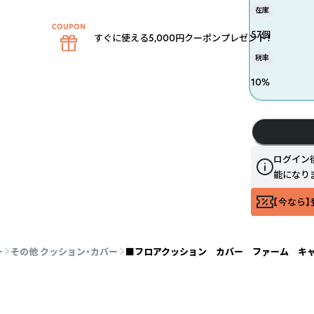
在庫
57個
すぐに使える5,000円クーポンプレゼント！
税率
10
%
ログイン
能になり
【今なら】
ー
その他 クッション・カバー
■フロアクッション カバー ファーム キャンバ