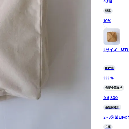
43個
税率
10
%
Lサイズ MT
掛け率
??? %
希望小売価格
￥5,800
最短発送日
2~3営業日内
在庫