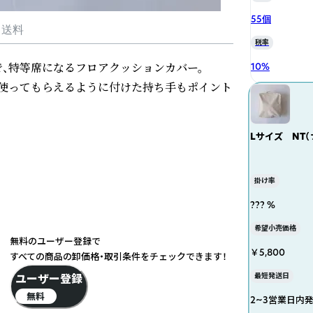
55個
・送料
税率
、特等席になるフロアクッションカバー。

10
%
使ってもらえるように付けた持ち手もポイント
Lサイズ NT
掛け率
??? %
希望小売価格
無料のユーザー登録で
￥5,800
すべての商品の卸価格・取引条件をチェックできます！
ユーザー登録
最短発送日
無料
2~3営業日内