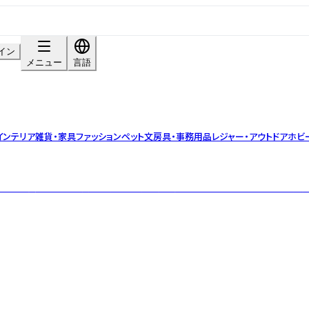
イン
メニュー
言語
インテリア雑貨・家具
ファッション
ペット
文房具・事務用品
レジャー・アウトドア
ホビ
タチに。 長く使える上質な素材と日常に寄り添うデザインを、オリジナルで展