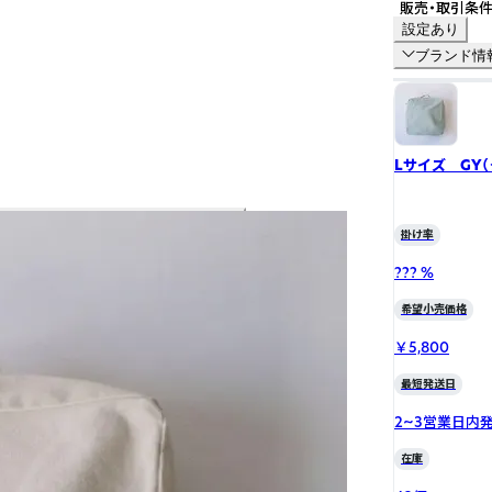
販売・取引条
設定あり
ブランド情
Lサイズ GY（
掛け率
??? %
希望小売価格
￥5,800
最短発送日
2~3営業日内
在庫