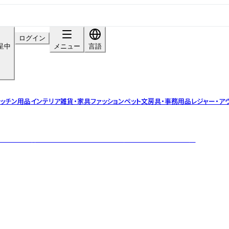
ログイン
呈中
メニュー
言語
ッチン用品
インテリア雑貨・家具
ファッション
ペット
文房具・事務用品
レジャー・ア
トする暮らしのツール、365methods（サンロクゴ・メソッド）。