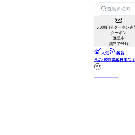
5,000円分クーポン進
クーポン
進呈中
無料で登録
人気
新着
食品・飲料
美容
日用品
キ
365methods
毎日をちょっとアップデイ