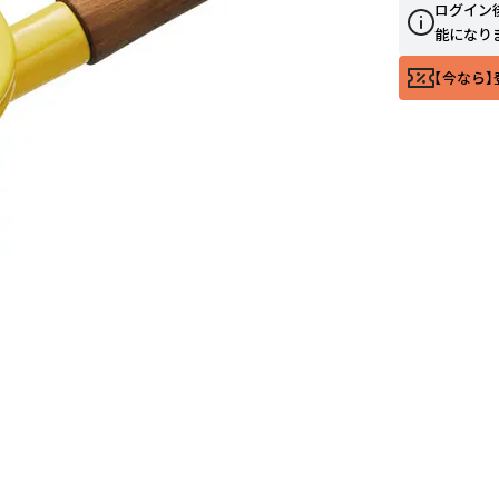
ログイン
能になり
【今なら】