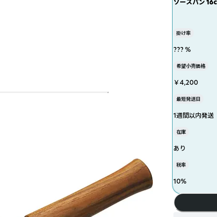
ソースパン 16
掛け率
??? %
希望小売価格
￥4,200
最短発送日
1週間以内発送
在庫
あり
税率
10
%