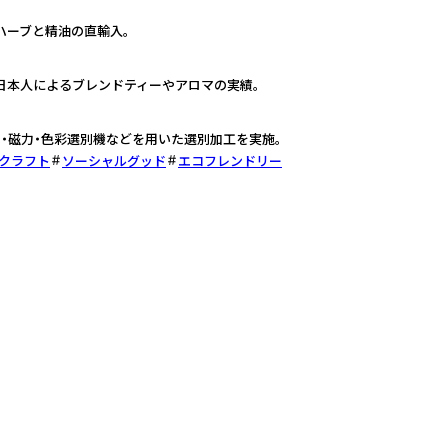
ハーブと精油の直輸入。
日本人によるブレンドティーやアロマの実績。
・磁力・色彩選別機などを用いた選別加工を実施。
・クラフト
ソーシャルグッド
エコフレンドリー