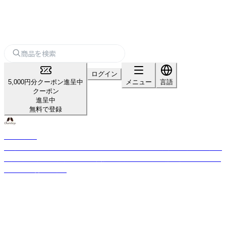
ログイン
5,000円分クーポン進呈中
メニュー
言語
クーポン
進呈中
無料で登録
カリス成城
厳選された世界からの約350種のハーブと約140種の精油を直輸入。国産品
の拡大取り扱いと独自ブレンド実績。品質管理は風力・磁力選別機などを使
用し、味と香りを確保