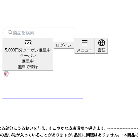
ログイン
5,000円分クーポン進呈中
メニュー
言語
クーポン
進呈中
無料で登録
Maluke
やさしさだけでは、守れない。 だから、機能性まで追求する。 「やさしさと機
能性を追求した、ペットスキンケアブランド」
が気になる部分にうるおいを与え、 すこやかな皮膚環境へ導きます。 ------------
ツ由来の黒い粒が入っていることがありますが、品質に問題はありません。 ・本