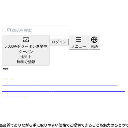
ログイン
5,000円分クーポン進呈中
メニュー
言語
クーポン
進呈中
無料で登録
teplo
日本・米国・インドを拠点とするグローバルティーブランド。小ロット・
OEM対応可。茶葉の目利きと香料不使用のブレンド力で全国数百店舗に選
ばれています。
 高品質でありながら手に取りやすい価格でご提供できることも魅力のひとつで