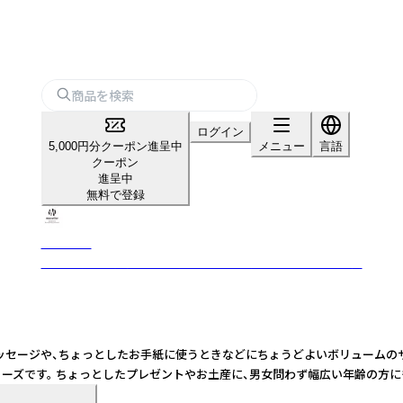
ログイン
5,000円分クーポン進呈中
メニュー
言語
クーポン
進呈中
無料で登録
mocolier
植物や動物を丁寧に描き、手作業で仕上げたこだわりの紙雑貨
、ちょっとしたお手紙に使うときなどにちょうどよいボリュームのサイズです。 
女問わず幅広い年齢の方にも興味を持っていただいています。 - - - - - - - - - -