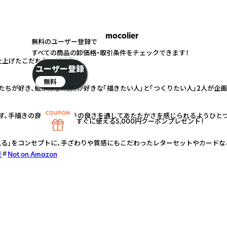
mocolier
無料のユーザー登録で
すべての商品の卸価格・取引条件をチェックできます！
仕上げたこだわりの紙雑貨
ユーザー登録
無料
や動物たちが好き、紙が好き、雑貨が好きな「描きたい人」と「つくりたい人」2人が
す。手描きの良さ・手づくりの良さを通してあたたかさを感じられるようひと
すぐに使える5,000円クーポンプレゼント！
される」をコンセプトに、手ざわりや質感にもこだわったレターセットやカードな
産
Not on Amazon