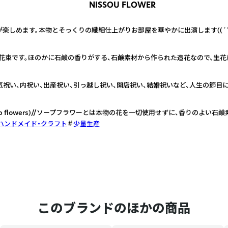
NISSOU FLOWER
楽しめます。本物とそっくりの繊細仕上がりお部屋を華やかに出演します((´∀
花束です。ほのかに石鹸の香りがする、石鹸素材から作られた造花なので、生花
気祝い、内祝い、出産祝い、引っ越し祝い、開店祝い、結婚祝いなど、人生の節目
p flowers)//ソープフラワーとは本物の花を一切使用せずに、香りのよい
ハンドメイド・クラフト
少量生産
このブランドのほかの商品