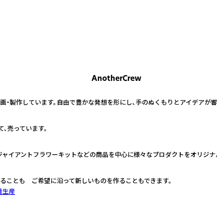
AnotherCrew
画・製作しています。自由で豊かな発想を形にし、手のぬくもりとアイデアが響
て、売っています。
ジャイアントフラワーキットなどの商品を中心に様々なプロダクトをオリジナ
ることも ご希望に沿って新しいものを作ることもできます。
量生産