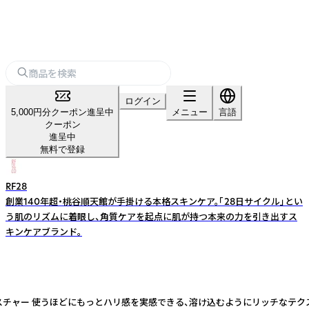
ログイン
5,000円分クーポン進呈中
メニュー
言語
クーポン
進呈中
無料で登録
RF28
創業140年超・桃谷順天館が手掛ける本格スキンケア。「28日サイクル」とい
う肌のリズムに着眼し、角質ケアを起点に肌が持つ本来の力を引き出すス
キンケアブランド。
 ◆美容液級の溶け込むようなテクスチャー 使うほどにもっとハリ感を実感できる、溶