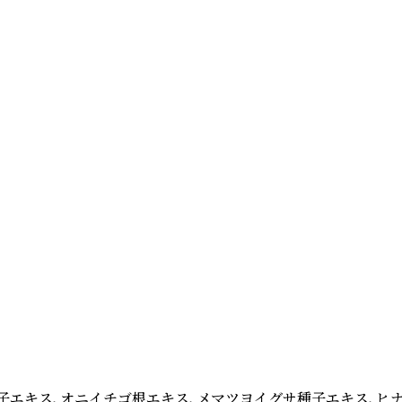
コ種子エキス、オニイチゴ根エキス、メマツヨイグサ種子エキス