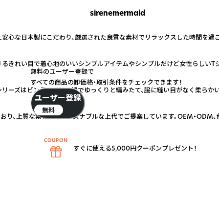
sirenemermaid
第一に考え安心な日本製にこだわり、厳選された良質な素材でリラックスした時間を
るきれい目で着心地のいいシンプルアイテムやシンプルだけど女性らしいTシ
無料のユーザー登録で
すべての商品の卸価格・取引条件をチェックできます！
リーズはビンテージ編み機でゆっくりと編みたて、脇に縫い目がなく柔らかい
ユーザー登録
無料
おり、上質な素材でもリーズナブルな上代でご提案しています。OEM・ODM、
すぐに使える5,000円クーポンプレゼント！