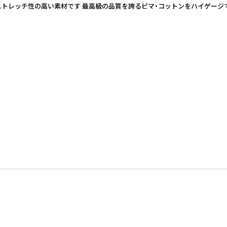
100％ですが上品な光沢のあるストレッチ性の高い素材です 最高級の品質を誇るピマ