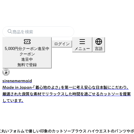
ログイン
5,000円分クーポン進呈中
メニュー
言語
クーポン
進呈中
無料で登録
sirenemermaid
Made in Japan-「着心地のよさ」を第一に考え安心な日本製にこだわり、
厳選された良質な素材でリラックスした時間を過ごせるカットソーを提案
しています。
ブラウス ハイウエストのパンツやボリュームのあるパンツとのコーディネイトがおススメで