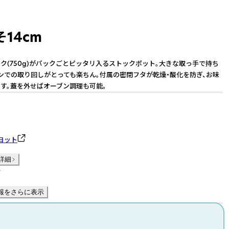
14cm
ク(750g)がパックごとピッタリ入るストックポット。大きな取っ手で持ち
ンでの取り回しがとっても楽ちん。付属の密閉フタが乾燥・酸化を防ぎ、お味
す。蓋を外せばオーブン調理も可能。
ヨット
詳細
件
報をさらに表示