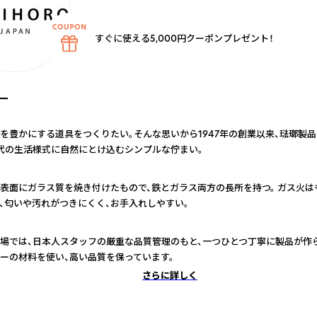
すぐに使える5,000円クーポンプレゼント！
ー
を豊かにする道具をつくりたい。そんな思いから1947年の創業以来、琺瑯製
代の生活様式に自然にとけ込むシンプルな佇まい。
表面にガラス質を焼き付けたもので、鉄とガラス両方の長所を持つ。 ガス火はも
、匂いや汚れがつきにくく、お手入れしやすい。
場では、日本人スタッフの厳重な品質管理のもと、一つひとつ丁寧に製品が作
ーの材料を使い、高い品質を保っています。
さらに詳しく