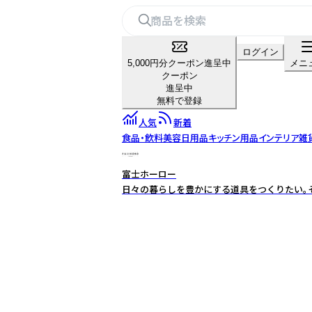
ログイン
5,000円分クーポン進呈中
メニ
クーポン
進呈中
無料で登録
人気
新着
食品・飲料
美容
日用品
キッチン用品
インテリア雑
富士ホーロー
日々の暮らしを豊かにする道具をつくりたい。