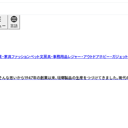
ュー
言語
貨・家具
ファッション
ペット
文房具・事務用品
レジャー・アウトドア
ホビー・ガジェット
そんな思いから1947年の創業以来、琺瑯製品の生産をつづけてきました。現代