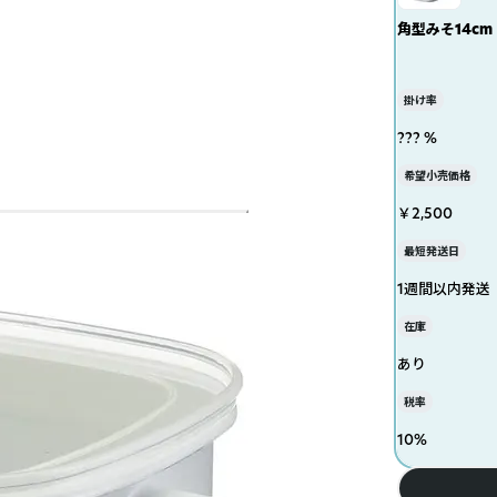
角型みそ14cm
掛け率
??? %
希望小売価格
￥2,500
最短発送日
1週間以内発送
在庫
あり
税率
10
%